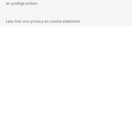
en prettige wijken.
Lees hier ons privacy en cookie statement
Aanmelden
bewonersmagazine
Areander
Interesse in onze digitale Areander?
E-mailadres *
Voornaam