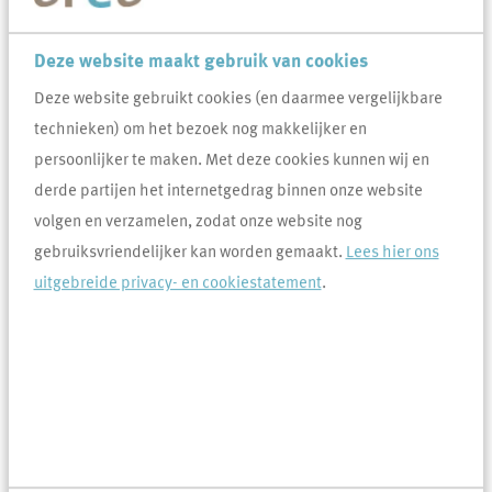
duurzaamheid. Naast het CO2 besparingsbeleid op energie, door
Deze website maakt gebruik van cookies
onder andere het in grote getale leggen van zonnepanelen en
Deze website gebruikt cookies (en daarmee vergelijkbare
verduurzamen van verwarmingsinstallaties, gaat Area ook circulair
technieken) om het bezoek nog makkelijker en
ondernemen. Binnen de nieuwbouw- en renovatieprojecten streeft
persoonlijker te maken. Met deze cookies kunnen wij en
Area naar zoveel mogelijk hergebruik van materialen en toepassen
derde partijen het internetgedrag binnen onze website
van biobased materialen. In het regulier onderhoud worden defecte
volgen en verzamelen, zodat onze website nog
materialen zoveel mogelijk hersteld in plaats van vervangen.
gebruiksvriendelijker kan worden gemaakt.
Lees hier ons
Door doelen te stellen en hierop te sturen wil Area dat in 2035 de
uitgebreide privacy- en cookiestatement
.
circulariteit van haar woningbezit met 15% is verbeterd.
Circulair ondernemen
Door circulair te ondernemen zet Area flinke stappen richting de
opgave van het Rijksbrede programma ‘Nederland circulair in
2050’. Om deze doelen te kunnen behalen hebben zij vooral een
hoge ambitie in de nieuwbouwopgave. Daar kunnen in één keer