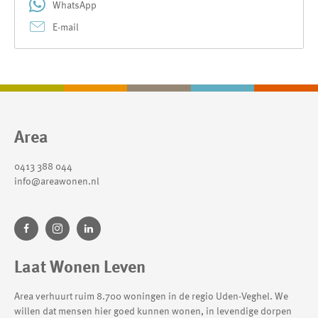
WhatsApp
E-mail
Contactinformatie
Area
0413 388 044
info@areawonen.nl
Laat Wonen Leven
Area verhuurt ruim 8.700 woningen in de regio Uden-Veghel. We
willen dat mensen hier goed kunnen wonen, in levendige dorpen