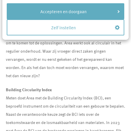
meer circulaire keuzes gemaakt worden waardoor de impact groot
is. Hier willen zij al snel komen tot projecten met een hoge BCI
Accepteren en doorgaan
(Building Circularity Index) en biobased oplossingen. Ook bij groot
onderhoud en verduurzaming zet Area mooie stappen.
Zelf instellen
Ketenpartners zijn al nauw betrokken en zijn of worden deelgenoot
om te komen tot de oplossingen. Area werkt ook al circulair in het
regulier onderhoud. Waar zij vroeger direct zaken gingen
vervangen, wordt er nu eerst gekeken of het gerepareerd kan
worden. En als het dan toch moet worden vervangen, waarom moet
het dan nieuw zijn?
Building Circularity Index
Meten doet Area met de Building Circularity Index (BCI), een
beproefd instrument om de circulariteit van een gebouw te bepalen.
Naast de verantwoorde keuze zegt de BCI iets over de
toekomstwaarde en de losmaakbaarheid van materialen. In 2023
gaat Area de BCI van de bestaande woningen in kaart brengen. Elk